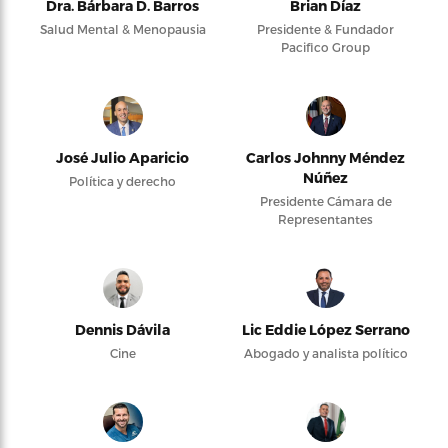
Dra. Bárbara D. Barros
Brian Díaz
Salud Mental & Menopausia
Presidente & Fundador
Pacifico Group
José Julio Aparicio
Carlos Johnny Méndez
Núñez
Política y derecho
Presidente Cámara de
Representantes
Dennis Dávila
Lic Eddie López Serrano
Cine
Abogado y analista político