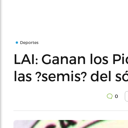
Deportes
LAI: Ganan los P
las ?semis? del s
0