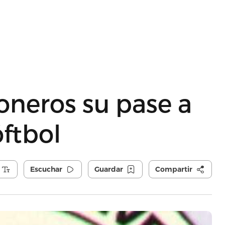
ioneros su pase a
óftbol
Escuchar
Guardar
Compartir