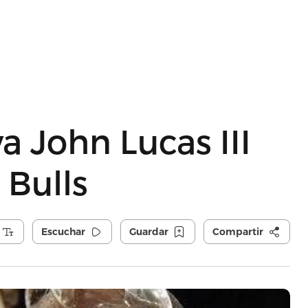
va John Lucas III
 Bulls
Escuchar
Guardar
Compartir