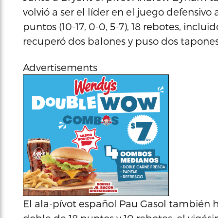
volvió a ser el líder en el juego defensivo
puntos (10-17, 0-0, 5-7), 18 rebotes, inclui
recuperó dos balones y puso dos tapones
Advertisements
El ala-pívot español Pau Gasol también 