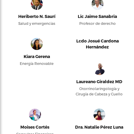
Heriberto N. Saurí
Lic Jaime Sanabria
Salud y emergencias
Profesor de derecho
Lcdo Josué Cardona
Hernández
Kiara Gerena
Energía Renovable
Laureano Giraldez MD
Otorrinolaringología y
Cirugía de Cabeza y Cuello
Moises Cortés
Dra. Natalie Pérez Luna
Consultor Financiero