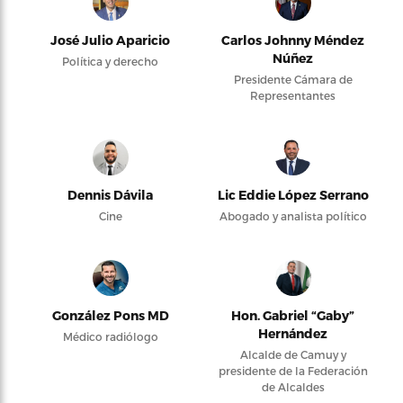
José Julio Aparicio
Carlos Johnny Méndez
Núñez
Política y derecho
Presidente Cámara de
Representantes
Dennis Dávila
Lic Eddie López Serrano
Cine
Abogado y analista político
González Pons MD
Hon. Gabriel “Gaby”
Hernández
Médico radiólogo
Alcalde de Camuy y
presidente de la Federación
de Alcaldes