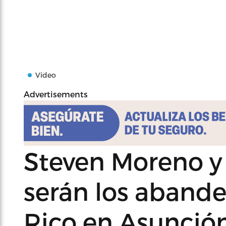
Video
Advertisements
Steven Moreno y
serán los aband
Rico en Asunció