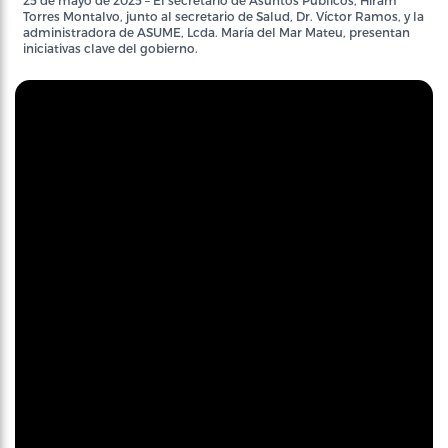
25 de mayo de 2025 – El secretario de Asuntos Públicos, Hiram
Torres Montalvo, junto al secretario de Salud, Dr. Víctor Ramos, y la
administradora de ASUME, Lcda. María del Mar Mateu, presentan
iniciativas clave del gobierno.