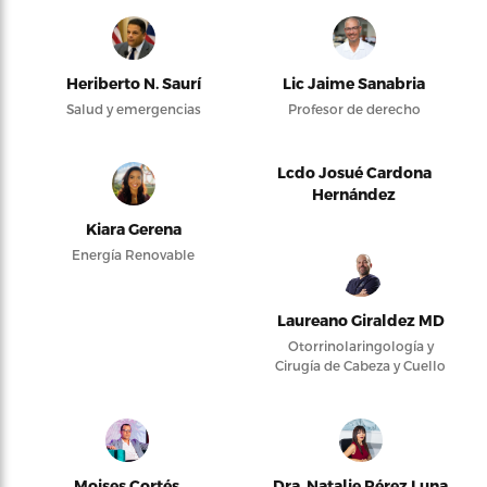
Heriberto N. Saurí
Lic Jaime Sanabria
Salud y emergencias
Profesor de derecho
Lcdo Josué Cardona
Hernández
Kiara Gerena
Energía Renovable
Laureano Giraldez MD
Otorrinolaringología y
Cirugía de Cabeza y Cuello
Moises Cortés
Dra. Natalie Pérez Luna