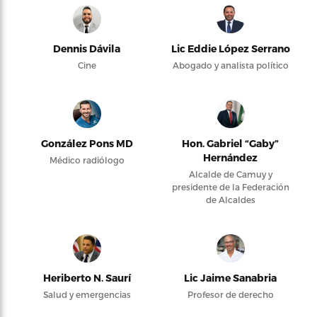
Dennis Dávila
Lic Eddie López Serrano
Cine
Abogado y analista político
González Pons MD
Hon. Gabriel “Gaby”
Hernández
Médico radiólogo
Alcalde de Camuy y
presidente de la Federación
de Alcaldes
Heriberto N. Saurí
Lic Jaime Sanabria
Salud y emergencias
Profesor de derecho