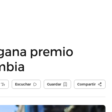
 gana premio
ombia
Escuchar
Guardar
Compartir