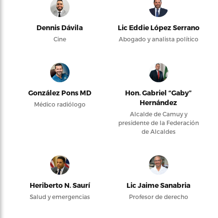
Dennis Dávila
Lic Eddie López Serrano
Cine
Abogado y analista político
González Pons MD
Hon. Gabriel “Gaby”
Hernández
Médico radiólogo
Alcalde de Camuy y
presidente de la Federación
de Alcaldes
Heriberto N. Saurí
Lic Jaime Sanabria
Salud y emergencias
Profesor de derecho