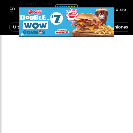
Advertisements
Inscribirse
Última Hora
Noticias
Economía
Opiniones