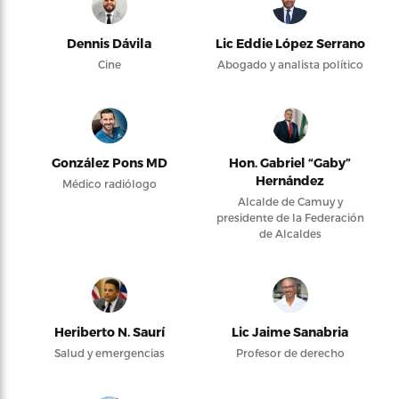
Dennis Dávila
Lic Eddie López Serrano
Cine
Abogado y analista político
González Pons MD
Hon. Gabriel “Gaby”
Hernández
Médico radiólogo
Alcalde de Camuy y
presidente de la Federación
de Alcaldes
Heriberto N. Saurí
Lic Jaime Sanabria
Salud y emergencias
Profesor de derecho