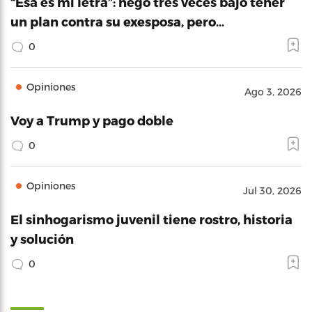
“Esa es mi letra”: negó tres veces bajo tener
un plan contra su exesposa, pero…
0
Opiniones
Ago 3, 2026
Voy a Trump y pago doble
0
Opiniones
Jul 30, 2026
El sinhogarismo juvenil tiene rostro, historia
y solución
0