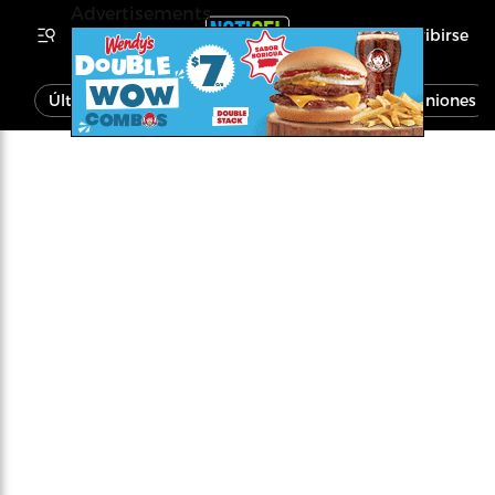
Advertisements
Inscribirse
Última Hora
Noticias
Economía
Opiniones