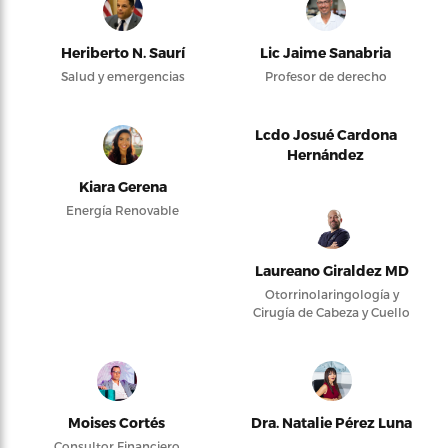
Heriberto N. Saurí
Lic Jaime Sanabria
Salud y emergencias
Profesor de derecho
Lcdo Josué Cardona
Hernández
Kiara Gerena
Energía Renovable
Laureano Giraldez MD
Otorrinolaringología y
Cirugía de Cabeza y Cuello
Moises Cortés
Dra. Natalie Pérez Luna
Consultor Financiero