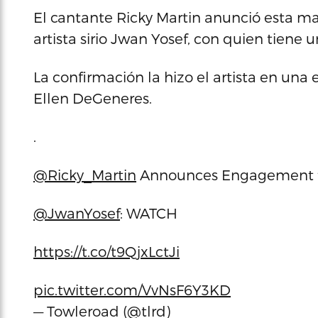
El cantante Ricky Martin anunció esta 
artista sirio Jwan Yosef, con quien tiene
La confirmación la hizo el artista en un
Ellen DeGeneres.
.
@Ricky_Martin
Announces Engagement t
@JwanYosef
: WATCH
https://t.co/t9QjxLctJi
pic.twitter.com/VvNsF6Y3KD
— Towleroad (@tlrd)