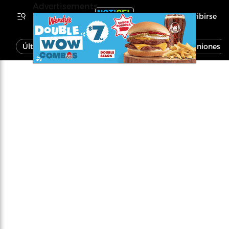
Advertisements
Inscribirse
Última Hora
Noticias
Economía
Opiniones