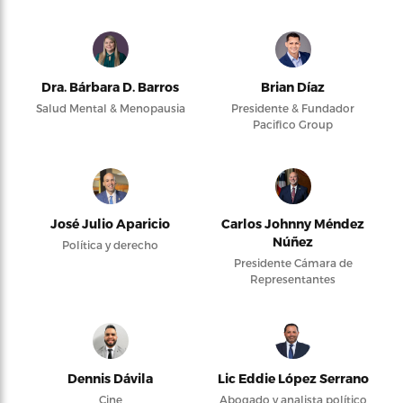
Dra. Bárbara D. Barros
Brian Díaz
Salud Mental & Menopausia
Presidente & Fundador
Pacifico Group
José Julio Aparicio
Carlos Johnny Méndez
Núñez
Política y derecho
Presidente Cámara de
Representantes
Dennis Dávila
Lic Eddie López Serrano
Cine
Abogado y analista político