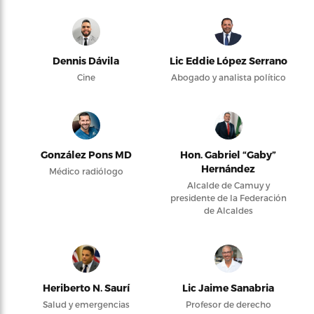
Dennis Dávila
Lic Eddie López Serrano
Cine
Abogado y analista político
González Pons MD
Hon. Gabriel “Gaby”
Hernández
Médico radiólogo
Alcalde de Camuy y
presidente de la Federación
de Alcaldes
Heriberto N. Saurí
Lic Jaime Sanabria
Salud y emergencias
Profesor de derecho