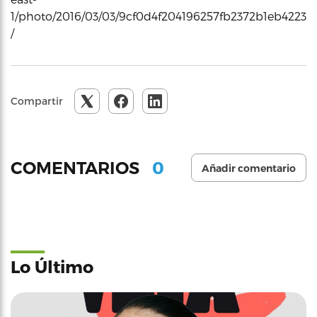
1/photo/2016/03/03/9cf0d4f204196257fb2372b1eb4223ef
/
Compartir
0
COMENTARIOS
Añadir comentario
Lo Último