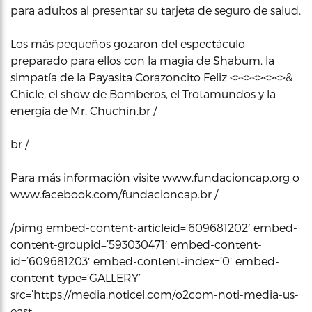
para adultos al presentar su tarjeta de seguro de salud.
Los más pequeños gozaron del espectáculo
preparado para ellos con la magia de Shabum, la
simpatía de la Payasita Corazoncito Feliz <><><><><>&
Chicle, el show de Bomberos, el Trotamundos y la
energía de Mr. Chuchin.br /
br /
Para más información visite www.fundacioncap.org o
www.facebook.com/fundacioncap.br /
/pimg embed-content-articleid=’609681202′ embed-
content-groupid=’593030471′ embed-content-
id=’609681203′ embed-content-index=’0′ embed-
content-type=’GALLERY’
src=’https://media.noticel.com/o2com-noti-media-us-
east-