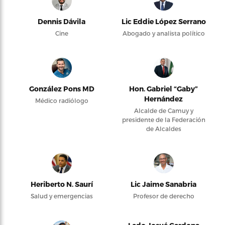
Dennis Dávila
Lic Eddie López Serrano
Cine
Abogado y analista político
González Pons MD
Hon. Gabriel “Gaby”
Hernández
Médico radiólogo
Alcalde de Camuy y
presidente de la Federación
de Alcaldes
Heriberto N. Saurí
Lic Jaime Sanabria
Salud y emergencias
Profesor de derecho