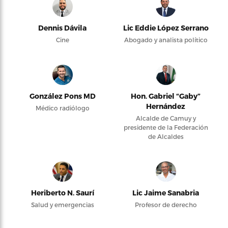
Dennis Dávila
Lic Eddie López Serrano
Cine
Abogado y analista político
González Pons MD
Hon. Gabriel “Gaby”
Hernández
Médico radiólogo
Alcalde de Camuy y
presidente de la Federación
de Alcaldes
Heriberto N. Saurí
Lic Jaime Sanabria
Salud y emergencias
Profesor de derecho