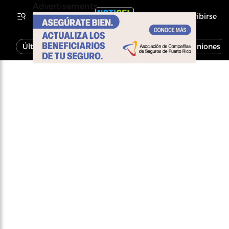
Advertisements
Inscribirse
Última Hora
Noticias
Economía
Opiniones