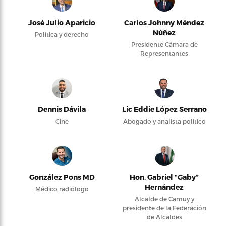
José Julio Aparicio
Carlos Johnny Méndez
Núñez
Política y derecho
Presidente Cámara de
Representantes
Dennis Dávila
Lic Eddie López Serrano
Cine
Abogado y analista político
González Pons MD
Hon. Gabriel “Gaby”
Hernández
Médico radiólogo
Alcalde de Camuy y
presidente de la Federación
de Alcaldes