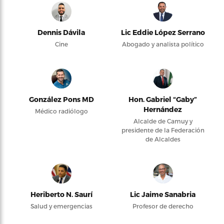
Dennis Dávila
Lic Eddie López Serrano
Cine
Abogado y analista político
González Pons MD
Hon. Gabriel “Gaby”
Hernández
Médico radiólogo
Alcalde de Camuy y
presidente de la Federación
de Alcaldes
Heriberto N. Saurí
Lic Jaime Sanabria
Salud y emergencias
Profesor de derecho