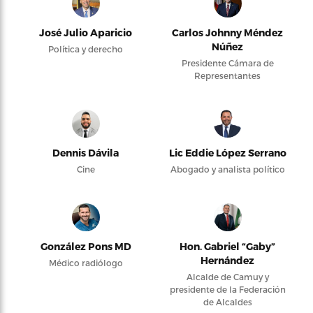
José Julio Aparicio
Carlos Johnny Méndez
Núñez
Política y derecho
Presidente Cámara de
Representantes
Dennis Dávila
Lic Eddie López Serrano
Cine
Abogado y analista político
González Pons MD
Hon. Gabriel “Gaby”
Hernández
Médico radiólogo
Alcalde de Camuy y
presidente de la Federación
de Alcaldes