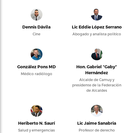
Dennis Dávila
Lic Eddie López Serrano
Cine
Abogado y analista político
González Pons MD
Hon. Gabriel “Gaby”
Hernández
Médico radiólogo
Alcalde de Camuy y
presidente de la Federación
de Alcaldes
Heriberto N. Saurí
Lic Jaime Sanabria
Salud y emergencias
Profesor de derecho