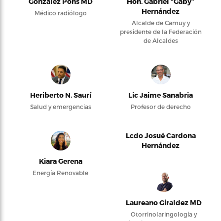
González Pons MD
Hon. Gabriel “Gaby”
Hernández
Médico radiólogo
Alcalde de Camuy y
presidente de la Federación
de Alcaldes
Heriberto N. Saurí
Lic Jaime Sanabria
Salud y emergencias
Profesor de derecho
Lcdo Josué Cardona
Hernández
Kiara Gerena
Energía Renovable
Laureano Giraldez MD
Otorrinolaringología y