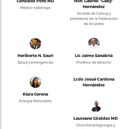
González Pons MD
Hon. Gabriel “Gaby”
Hernández
Médico radiólogo
Alcalde de Camuy y
presidente de la Federación
de Alcaldes
Heriberto N. Saurí
Lic Jaime Sanabria
Salud y emergencias
Profesor de derecho
Lcdo Josué Cardona
Hernández
Kiara Gerena
Energía Renovable
Laureano Giraldez MD
Otorrinolaringología y