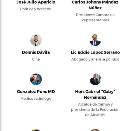
José Julio Aparicio
Carlos Johnny Méndez
Núñez
Política y derecho
Presidente Cámara de
Representantes
Dennis Dávila
Lic Eddie López Serrano
Cine
Abogado y analista político
González Pons MD
Hon. Gabriel “Gaby”
Hernández
Médico radiólogo
Alcalde de Camuy y
presidente de la Federación
de Alcaldes