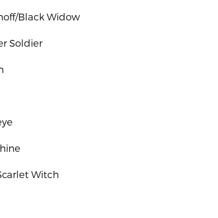
noff/Black Widow
r Soldier
n
eye
hine
carlet Witch