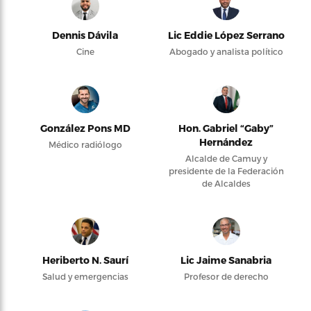
Dennis Dávila
Lic Eddie López Serrano
Cine
Abogado y analista político
González Pons MD
Hon. Gabriel “Gaby”
Hernández
Médico radiólogo
Alcalde de Camuy y
presidente de la Federación
de Alcaldes
Heriberto N. Saurí
Lic Jaime Sanabria
Salud y emergencias
Profesor de derecho