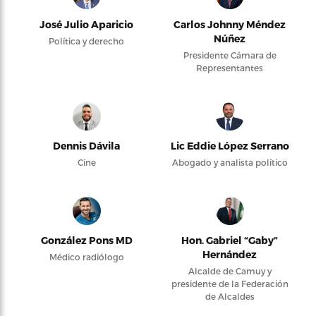
José Julio Aparicio
Carlos Johnny Méndez
Núñez
Política y derecho
Presidente Cámara de
Representantes
Dennis Dávila
Lic Eddie López Serrano
Cine
Abogado y analista político
González Pons MD
Hon. Gabriel “Gaby”
Hernández
Médico radiólogo
Alcalde de Camuy y
presidente de la Federación
de Alcaldes