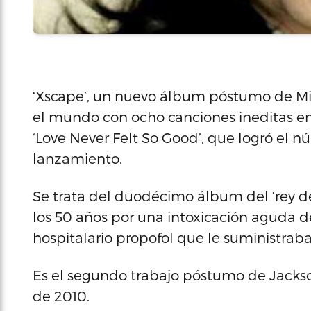
‘Xscape’, un nuevo álbum póstumo de Mic
el mundo con ocho canciones ineditas en s
‘Love Never Felt So Good’, que logró el n
lanzamiento.
Se trata del duodécimo álbum del ‘rey del
los 50 años por una intoxicación aguda d
hospitalario propofol que le suministrab
Es el segundo trabajo póstumo de Jackso
de 2010.