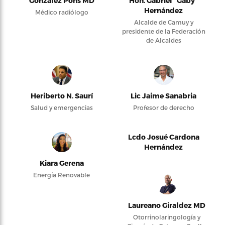
González Pons MD
Hon. Gabriel “Gaby”
Hernández
Médico radiólogo
Alcalde de Camuy y
presidente de la Federación
de Alcaldes
Heriberto N. Saurí
Lic Jaime Sanabria
Salud y emergencias
Profesor de derecho
Lcdo Josué Cardona
Hernández
Kiara Gerena
Energía Renovable
Laureano Giraldez MD
Otorrinolaringología y