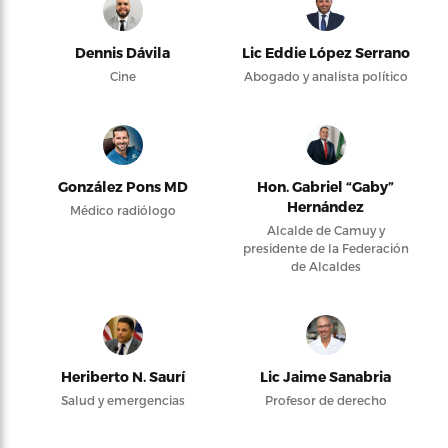
Dennis Dávila
Lic Eddie López Serrano
Cine
Abogado y analista político
González Pons MD
Hon. Gabriel “Gaby”
Hernández
Médico radiólogo
Alcalde de Camuy y
presidente de la Federación
de Alcaldes
Heriberto N. Saurí
Lic Jaime Sanabria
Salud y emergencias
Profesor de derecho