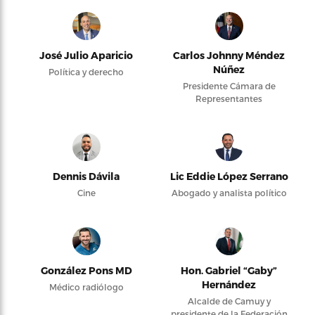
José Julio Aparicio
Carlos Johnny Méndez
Núñez
Política y derecho
Presidente Cámara de
Representantes
Dennis Dávila
Lic Eddie López Serrano
Cine
Abogado y analista político
González Pons MD
Hon. Gabriel “Gaby”
Hernández
Médico radiólogo
Alcalde de Camuy y
presidente de la Federación