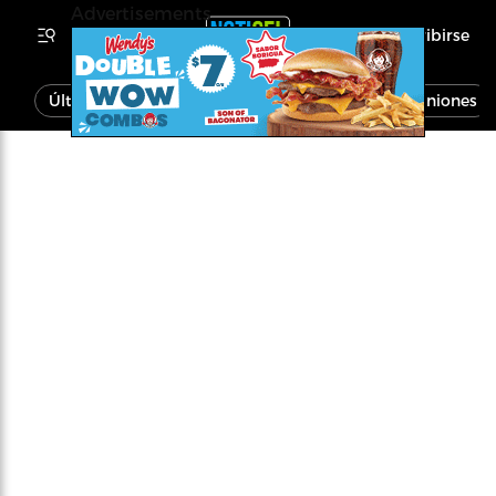
Advertisements
Inscribirse
Última Hora
Noticias
Economía
Opiniones