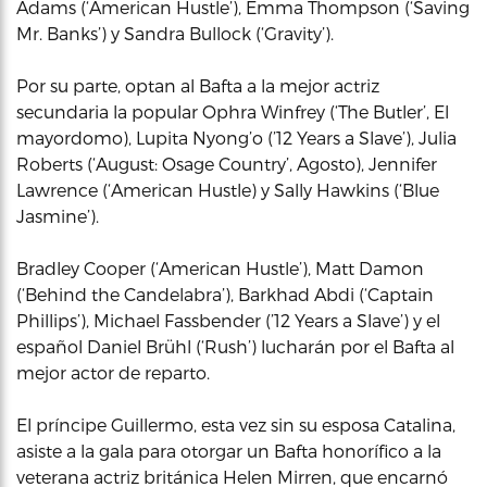
Adams (‘American Hustle’), Emma Thompson (‘Saving
Mr. Banks’) y Sandra Bullock (‘Gravity’).
Por su parte, optan al Bafta a la mejor actriz
secundaria la popular Ophra Winfrey (‘The Butler’, El
mayordomo), Lupita Nyong’o (’12 Years a Slave’), Julia
Roberts (‘August: Osage Country’, Agosto), Jennifer
Lawrence (‘American Hustle) y Sally Hawkins (‘Blue
Jasmine’).
Bradley Cooper (‘American Hustle’), Matt Damon
(‘Behind the Candelabra’), Barkhad Abdi (‘Captain
Phillips’), Michael Fassbender (’12 Years a Slave’) y el
español Daniel Brühl (‘Rush’) lucharán por el Bafta al
mejor actor de reparto.
El príncipe Guillermo, esta vez sin su esposa Catalina,
asiste a la gala para otorgar un Bafta honorífico a la
veterana actriz británica Helen Mirren, que encarnó