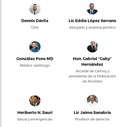
Dennis Dávila
Lic Eddie López Serrano
Cine
Abogado y analista político
González Pons MD
Hon. Gabriel “Gaby”
Hernández
Médico radiólogo
Alcalde de Camuy y
presidente de la Federación
de Alcaldes
Heriberto N. Saurí
Lic Jaime Sanabria
Salud y emergencias
Profesor de derecho