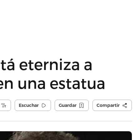
tá eterniza a
en una estatua
Escuchar
Guardar
Compartir