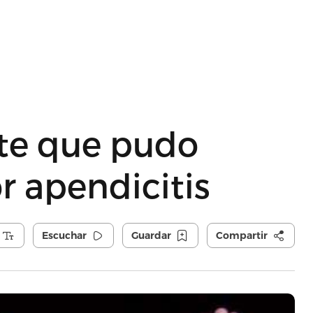
te que pudo
r apendicitis
Escuchar
Guardar
Compartir