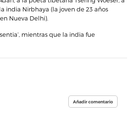
dan, a la poeta tibetana Tsering Woeser, a
a india Nirbhaya (la joven de 23 años
en Nueva Delhi).
absentia’, mientras que la india fue
Añadir comentario