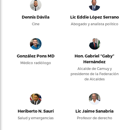
Dennis Dávila
Lic Eddie López Serrano
Cine
Abogado y analista político
González Pons MD
Hon. Gabriel “Gaby”
Hernández
Médico radiólogo
Alcalde de Camuy y
presidente de la Federación
de Alcaldes
Heriberto N. Saurí
Lic Jaime Sanabria
Salud y emergencias
Profesor de derecho