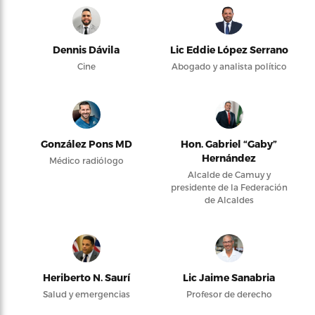
Dennis Dávila
Lic Eddie López Serrano
Cine
Abogado y analista político
González Pons MD
Hon. Gabriel “Gaby”
Hernández
Médico radiólogo
Alcalde de Camuy y
presidente de la Federación
de Alcaldes
Heriberto N. Saurí
Lic Jaime Sanabria
Salud y emergencias
Profesor de derecho