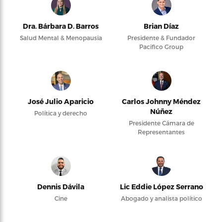
Dra. Bárbara D. Barros
Brian Díaz
Salud Mental & Menopausia
Presidente & Fundador
Pacifico Group
José Julio Aparicio
Carlos Johnny Méndez
Núñez
Política y derecho
Presidente Cámara de
Representantes
Dennis Dávila
Lic Eddie López Serrano
Cine
Abogado y analista político