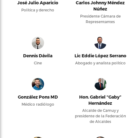
José Julio Aparicio
Carlos Johnny Méndez
Núñez
Política y derecho
Presidente Cámara de
Representantes
Dennis Dávila
Lic Eddie López Serrano
Cine
Abogado y analista político
González Pons MD
Hon. Gabriel “Gaby”
Hernández
Médico radiólogo
Alcalde de Camuy y
presidente de la Federación
de Alcaldes