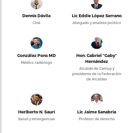
Dennis Dávila
Lic Eddie López Serrano
Cine
Abogado y analista político
González Pons MD
Hon. Gabriel “Gaby”
Hernández
Médico radiólogo
Alcalde de Camuy y
presidente de la Federación
de Alcaldes
Heriberto N. Saurí
Lic Jaime Sanabria
Salud y emergencias
Profesor de derecho