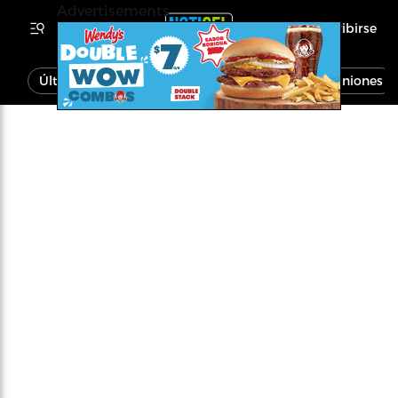
Advertisements
Inscribirse
Última Hora
Noticias
Economía
Opiniones