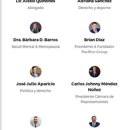
Lic Alexis Quiñones
Adriana Sánchez
Abogado
Derecho y deporte
Dra. Bárbara D. Barros
Brian Díaz
Salud Mental & Menopausia
Presidente & Fundador
Pacifico Group
José Julio Aparicio
Carlos Johnny Méndez
Núñez
Política y derecho
Presidente Cámara de
Representantes