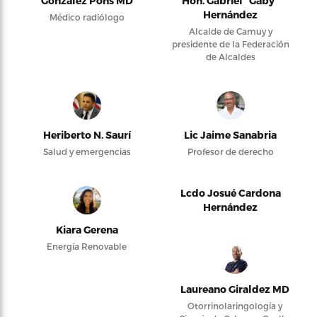
González Pons MD
Hon. Gabriel “Gaby”
Hernández
Médico radiólogo
Alcalde de Camuy y
presidente de la Federación
de Alcaldes
Heriberto N. Saurí
Lic Jaime Sanabria
Salud y emergencias
Profesor de derecho
Lcdo Josué Cardona
Hernández
Kiara Gerena
Energía Renovable
Laureano Giraldez MD
Otorrinolaringología y